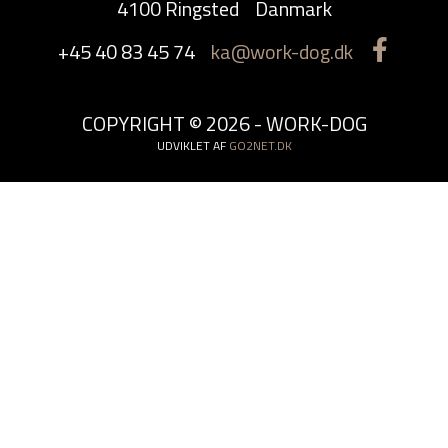
4100 Ringsted
Danmark
+45 40 83 45 74
ka@work-dog.dk
COPYRIGHT © 2026 - WORK-DOG
UDVIKLET AF
GO2NET.DK