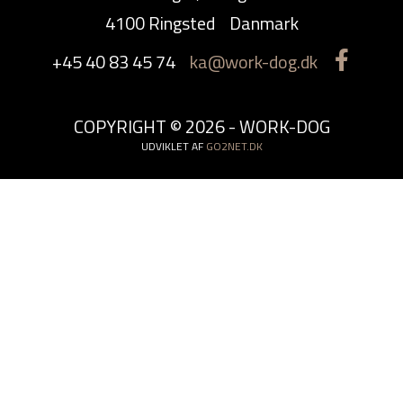
4100 Ringsted
Danmark
+45 40 83 45 74
ka@work-dog.dk
COPYRIGHT © 2026 - WORK-DOG
UDVIKLET AF
GO2NET.DK