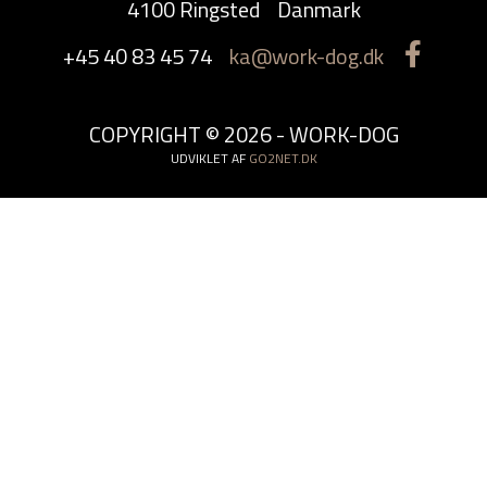
4100 Ringsted
Danmark
+45 40 83 45 74
ka@work-dog.dk
COPYRIGHT © 2026 - WORK-DOG
UDVIKLET AF
GO2NET.DK